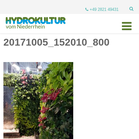
+49 2821 49431
20171005_152010_800