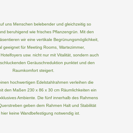
 auf uns Menschen belebender und gleichzeitig so
nd beruhigend wie frisches Pflanzengrün. Mit den
sentieren wir eine vertikale Begrünungsmöglichkeit,
al geeignet für Meeting Rooms, Wartezimmer,
otelfoyers usw. nicht nur mit Vitalität, sondern auch
llschluckenden Geräuschreduktion punktet und den
Raumkomfort steigert.
 einen hochwertigen Edelstahlrahmen verleihen die
it den Maßen 230 x 86 x 30 cm Räumlichkeiten ein
klusives Ambiente. Die fünf innerhalb des Rahmens
Querstreben geben dem Rahmen Halt und Stabilität
 hier keine Wandbefestigung notwendig ist.