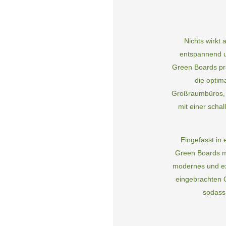
Nichts wirkt
entspannend u
Green Boards prä
die optim
Großraumbüros, H
mit einer scha
Eingefasst in
Green Boards m
modernes und ex
eingebrachten 
sodass