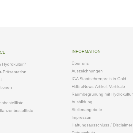
INFORMATION
ICE
Über uns
 Hydrokultur?
Auszeichnungen
t-Präsentation
IGA Staatsehrenpreis in Gold
t
FBB eNews-Artikel: Vertikale
ationen
Raumbegrünung mit Hydrokultur
Ausbildung
enbestellliste
Stellenangebote
lanzenbestellliste
Impressum
Haftungsausschluss / Disclaimer
Datenschutz