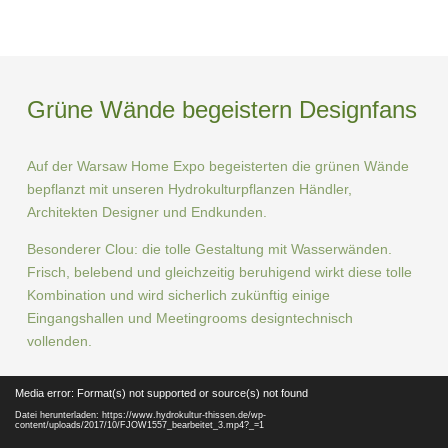
Grüne Wände begeistern Designfans
Auf der Warsaw Home Expo begeisterten die grünen Wände
bepflanzt mit unseren Hydrokulturpflanzen Händler,
Architekten Designer und Endkunden.
Besonderer Clou: die tolle Gestaltung mit Wasserwänden.
Frisch, belebend und gleichzeitig beruhigend wirkt diese tolle
Kombination und wird sicherlich zukünftig einige
Eingangshallen und Meetingrooms designtechnisch
vollenden.
Video-
Media error: Format(s) not supported or source(s) not found
Player
Datei herunterladen: https://www.hydrokultur-thissen.de/wp-
content/uploads/2017/10/FJOW1557_bearbeitet_3.mp4?_=1