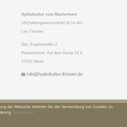
Hydrokultur vom Niederrhein
UG(haftungsbeschränkt) & Co.KG
Leo Thissen
Sitz:
Engelsstraße 2
Postanschrift:
Auf dem Kamp 21 b
47533 Kleve
info@hydrokultur-thissen.de
zung der Webseite stimmen Sie der Verwendung von Cookies zu.
klärung.
Weiterlesen