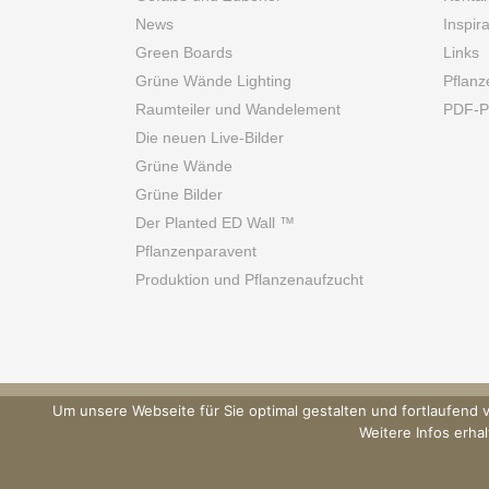
News
Inspir
Green Boards
Links
Grüne Wände Lighting
Pflanz
Raumteiler und Wandelement
PDF-Pf
Die neuen Live-Bilder
Grüne Wände
Grüne Bilder
Der Planted ED Wall ™
Pflanzenparavent
Produktion und Pflanzenaufzucht
Um unsere Webseite für Sie optimal gestalten und fortlaufen
Weitere Infos erha