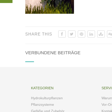
SHARE THIS
VERBUNDENE BEITRÄGE
KATEGORIEN
SERV
Hydrokulturpflanzen
Warum
Pflanzsysteme
Vor-Or
Gefäße und Zubehör
Kontak