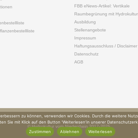
FBB eNews-Artikel: Vertikale
ationen
Raumbegrünung mit Hydrokultur
Ausbildung
enbestellliste
Stellenangebote
lanzenbestellliste
Impressum
Haftungsausschluss / Disclaimer
Datenschutz
AGB
d verbessern zu können, verwenden wir Cookies. Durch die weitere Nut
lten Sie mit Klick auf den Button 'Weiterlesen'in unserer Datenschutzer
© Hydrokultur vom Niederrhein 2017-2025
Zustimmen
Ablehnen
Weiterlesen