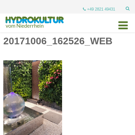
+49 2821 49431
20171006_162526_WEB