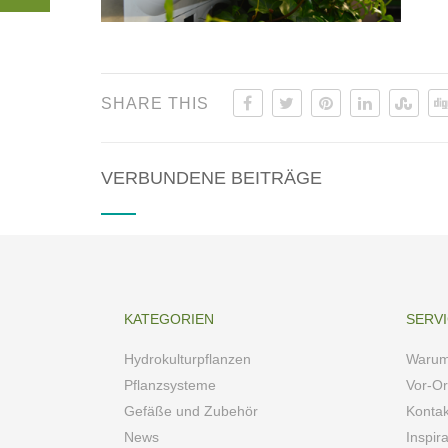
SHARE THIS
VERBUNDENE BEITRÄGE
KATEGORIEN
SERV
Hydrokulturpflanzen
Warum
Pflanzsysteme
Vor-Or
Gefäße und Zubehör
Kontak
News
Inspir